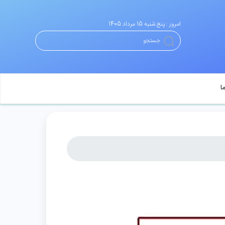
امروز : پنج شنبه 15 مرداد 1405
ا