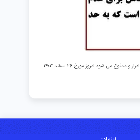
🔹رای وحدت رویه ۸۶۰ – ۱۴۰۳/۱۲/۱۴هیات عمومی دیوان عالی کشور در خصوص دیه ناشی از جنایتی که موجب عدم ضبط ادرار و مدفوع می شود امروز مورخ ۲۶ اسفند ۱۴۰۳
اینماد: