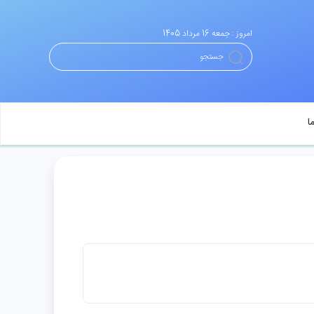
امروز : جمعه 16 مرداد 1405
ا