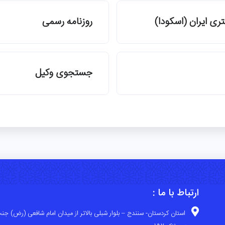
ری ایران (اسکودا)
روزنامه رسمی
جستجوی وکیل
ارتباط با ما :
استان کردستان- سنندج – بلوار شبلی بالاتر از میدان امام شافعی (رض) جنب