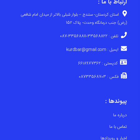
ارتباط با ما :
استان کردستان- سنندج – بلوار شبلی بالاتر از میدان امام شافعی
(رض) جنب درمانگاه وحدت- پلاک 152
تلفن : 33568822-33568811-087
ایمیل : kurdbar@gmail.com
کدپستی : 6618977362
فکس : 08733568703
پیوندها :
درباره ما
تماس با ما
اخبار و رویدادها