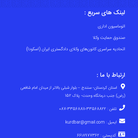
لینک های سریع :
اتوماسیون اداری
صندوق حمایت وکلا
اتحادیه سراسری کانون‌های وکلای دادگستری ایران (اسکودا)
ارتباط با ما :
استان کردستان- سنندج – بلوار شبلی بالاتر از میدان امام شافعی
(رض) جنب درمانگاه وحدت- پلاک 152
تلفن : 33568822-33568811-087
ایمیل : kurdbar@gmail.com
کدپستی : 6618977362