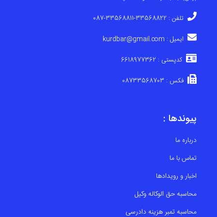
تلفن : 33568822-33568811-087
ایمیل : kurdbar@gmail.com
کدپستی : 6618977362
فکس : 08733568703
پیوندها :
درباره ما
تماس با ما
اخبار و رویدادها
محاسبه حق الوکاله وکیل
محاسبه تمبر هزینه دادرسی