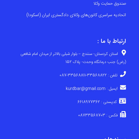
صندوق حمایت وکلا
اتحادیه سراسری کانون‌های وکلای دادگستری ایران (اسکودا)
ارتباط با ما :
استان کردستان- سنندج – بلوار شبلی بالاتر از میدان امام شافعی
(رض) جنب درمانگاه وحدت- پلاک 152
تلفن : 33568822-33568811-087
ایمیل : kurdbar@gmail.com
کدپستی : 6618977362
فکس : 08733568703