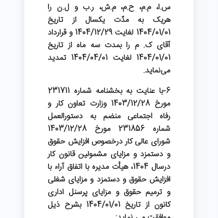
س.ا، م.م، ح.م، م.ش، ر.ب و ل.ن را
هریک به مدّت یکسال از تاریخ
1404/01/01 لغایت 1404/12/29 و قرارداد
آقای ک. م را بمدت سه ماه از تاریخ
1404/01/01 لغایت 1404/04/01 تمدید
می‌نماید.
6-با عنایت به بخشنامه شماره 231711
مورخ 1403/12/28 وزارت تعاون کار و
رفاه اجتماعی منضم به دستورالعمل
شماره 231856 مورخ 1403/12/28
شورای عالی کار درخصوص افزایش حقوق
و دستمزد و مزایای مشمولین قانون کار
درسال 1404، هیأت مدیره با اتفاق آراء با
افزایش حقوق و دستمزد و مزایای شغلی
و ترمیم حقوق و مزایای پرسنل اداری
کانون از تاریخ 1404/01/01 بشرح ذیل
موافقت می نماید: