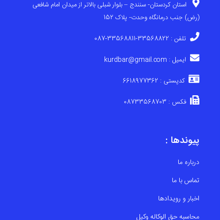
استان کردستان- سنندج – بلوار شبلی بالاتر از میدان امام شافعی
(رض) جنب درمانگاه وحدت- پلاک 152
تلفن : 33568822-33568811-087
ایمیل : kurdbar@gmail.com
کدپستی : 6618977362
فکس : 08733568703
پیوندها :
درباره ما
تماس با ما
اخبار و رویدادها
محاسبه حق الوکاله وکیل