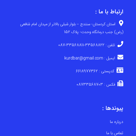
ارتباط با ما :
استان کردستان- سنندج – بلوار شبلی بالاتر از میدان امام شافعی
(رض) جنب درمانگاه وحدت- پلاک 152
تلفن : 33568822-33568811-087
ایمیل : kurdbar@gmail.com
کدپستی : 6618977362
فکس : 08733568703
پیوندها :
درباره ما
تماس با ما