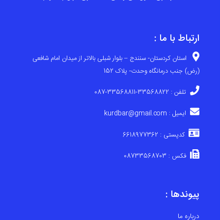
ارتباط با ما :
استان کردستان- سنندج – بلوار شبلی بالاتر از میدان امام شافعی
(رض) جنب درمانگاه وحدت- پلاک 152
تلفن : 33568822-33568811-087
ایمیل : kurdbar@gmail.com
کدپستی : 6618977362
فکس : 08733568703
پیوندها :
درباره ما