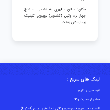
مکان: سالن مطهری به نشانی: سنندج
چهار راه وکیل (کشاورز) روبروی کلینیک
بیمارستان بعثت
لینک های سریع :
اتوماسیون اداری
صندوق حمایت وکلا
اتحادیه سراسری کانون‌های وکلای دادگستری ایران (اسکودا)