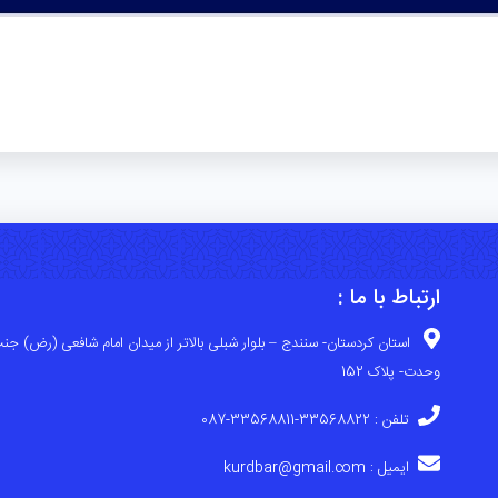
ارتباط با ما :
استان کردستان- سنندج – بلوار شبلی بالاتر از میدان امام شافعی (رض) جنب
وحدت- پلاک 152
تلفن : 33568822-33568811-087
ایمیل : kurdbar@gmail.com