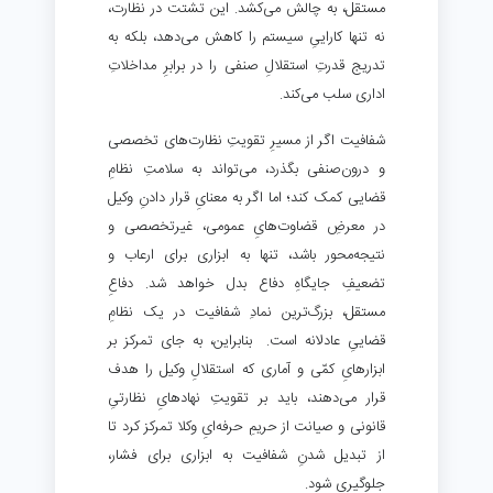
مستقل، به چالش می‌کشد. این تشتت در نظارت،
نه تنها کاراییِ سیستم را کاهش می‌دهد، بلکه به
تدریج قدرتِ استقلالِ صنفی را در برابرِ مداخلاتِ
اداری سلب می‌کند.
شفافیت اگر از مسیرِ تقویتِ نظارت‌های تخصصی
و درون‌صنفی بگذرد، می‌تواند به سلامتِ نظامِ
قضایی کمک کند؛ اما اگر به معنایِ قرار دادنِ وکیل
در معرضِ قضاوت‌هایِ عمومی، غیرتخصصی و
نتیجه‌محور باشد، تنها به ابزاری برای ارعاب و
تضعیفِ جایگاهِ دفاع بدل خواهد شد. دفاعِ
مستقل، بزرگ‌ترین نمادِ شفافیت در یک نظامِ
قضاییِ عادلانه است. بنابراین، به جای تمرکز بر
ابزارهایِ کمّی و آماری که استقلالِ وکیل را هدف
قرار می‌دهند، باید بر تقویتِ نهادهایِ نظارتیِ
قانونی و صیانت از حریمِ حرفه‌ایِ وکلا تمرکز کرد تا
از تبدیل شدنِ شفافیت به ابزاری برای فشار،
جلوگیری شود.