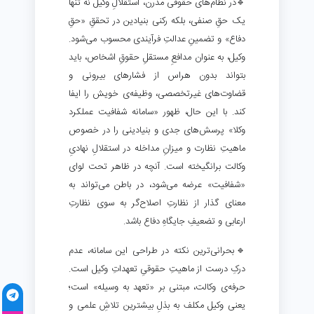
🔹در نظام‌های حقوقی مدرن، استقلالِ وکیل نه تنها
یک حقِ صنفی، بلکه رکنی بنیادین در تحققِ «حقِ
دفاع» و تضمینِ عدالتِ فرآیندی محسوب می‌شود.
وکیل، به عنوان مدافعِ مستقلِ حقوقِ اشخاص، باید
بتواند بدون هراس از فشارهای بیرونی و
قضاوت‌های غیرتخصصی، وظیفه‌ی خویش را ایفا
کند. با این حال، ظهور «سامانه شفافیت عملکرد
وکلا» پرسش‌های جدی و بنیادینی را در خصوص
ماهیتِ نظارت و میزانِ مداخله در استقلالِ نهادیِ
وکالت برانگیخته است. آنچه در ظاهر تحت لوای
«شفافیت» عرضه می‌شود، در باطن می‌تواند به
معنای گذار از نظارتِ اصلاح‌گر به سوی نظارتِ
ارعابی و تضعیفِ جایگاهِ دفاع باشد.
🔹بحرانی‌ترین نکته در طراحی این سامانه، عدم
درکِ درست از ماهیتِ حقوقیِ تعهداتِ وکیل است.
حرفه‌ی وکالت، مبتنی بر «تعهد به وسیله» است؛
یعنی وکیل مکلف به بذلِ بیشترین تلاشِ علمی و