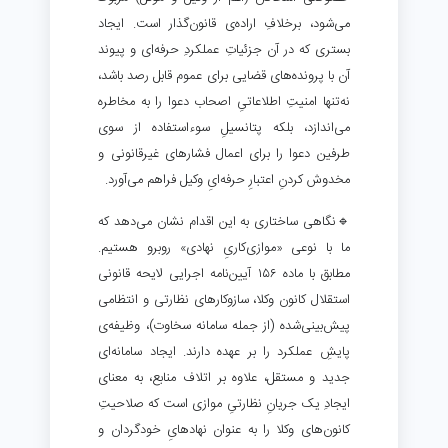
می‌شود، برخلافِ اراده‌ی قانون‌گذار است. ایجاد
بستری که در آن جزئیاتِ عملکردِ حرفه‌ای و پیوند
آن با پرونده‌های قضایی برای عموم قابل رصد باشد،
نه‌تنها امنیتِ اطلاعاتیِ اصحاب دعوا را به مخاطره
می‌اندازد، بلکه پتانسیلِ سوءاستفاده از سوی
طرفین دعوا را برای اعمال فشارهای غیرقانونی و
مخدوش کردنِ اعتبارِ حرفه‌ایِ وکیل فراهم می‌آورد.
🔹نگاهی ساختاری به این اقدام نشان می‌دهد که
ما با نوعی «موازی‌کاریِ نهادی» روبرو هستیم.
مطابق با ماده ۱۵۶ آیین‌نامه اجرایی لایحه قانونی
استقلال کانون وکلا، سازوکارهای نظارتی و انتظامی
پیش‌بینی‌شده (از جمله سامانه سخاوت)، وظیفه‌ی
پایشِ عملکرد را بر عهده دارند. ایجاد سامانه‌ای
جدید و مستقل، علاوه بر اتلاف منابع، به معنای
ایجادِ یک جریانِ نظارتیِ موازی است که صلاحیتِ
کانون‌های وکلا را به عنوان نهادهایِ خودگردان و