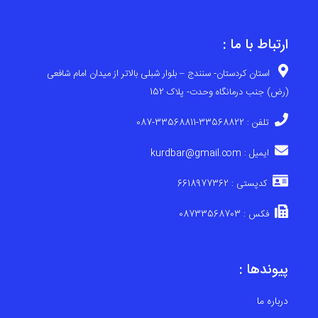
ارتباط با ما :
استان کردستان- سنندج – بلوار شبلی بالاتر از میدان امام شافعی
(رض) جنب درمانگاه وحدت- پلاک 152
تلفن : 33568822-33568811-087
ایمیل : kurdbar@gmail.com
کدپستی : 6618977362
فکس : 08733568703
پیوندها :
درباره ما