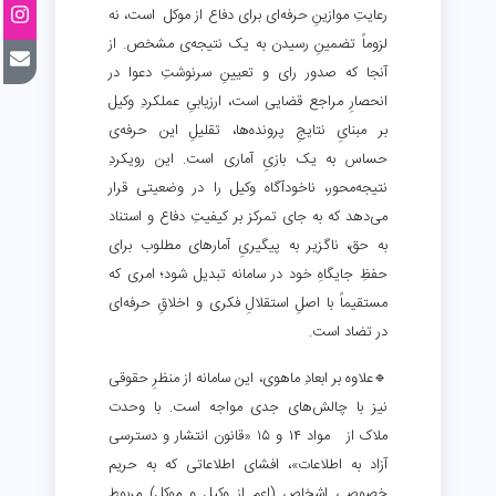
رعایتِ موازینِ حرفه‌ای برای دفاع از موکل است، نه
لزوماً تضمینِ رسیدن به یک نتیجه‌ی مشخص. از
آنجا که صدور رای و تعیینِ سرنوشتِ دعوا در
انحصارِ مراجع قضایی است، ارزیابیِ عملکردِ وکیل
بر مبنایِ نتایجِ پرونده‌ها، تقلیلِ این حرفه‌ی
حساس به یک بازیِ آماری است. این رویکردِ
نتیجه‌محور، ناخودآگاه وکیل را در وضعیتی قرار
می‌دهد که به جای تمرکز بر کیفیتِ دفاع و استناد
به حق، ناگزیر به پیگیریِ آمارهای مطلوب برای
حفظِ جایگاهِ خود در سامانه تبدیل شود؛ امری که
مستقیماً با اصلِ استقلالِ فکری و اخلاقِ حرفه‌ای
در تضاد است.
🔹علاوه بر ابعادِ ماهوی، این سامانه از منظرِ حقوقی
نیز با چالش‌های جدی مواجه است. با وحدت
ملاک از مواد ۱۴ و ۱۵ «قانون انتشار و دسترسی
آزاد به اطلاعات»، افشای اطلاعاتی که به حریم
خصوصی اشخاص (اعم از وکیل و موکل) مربوط