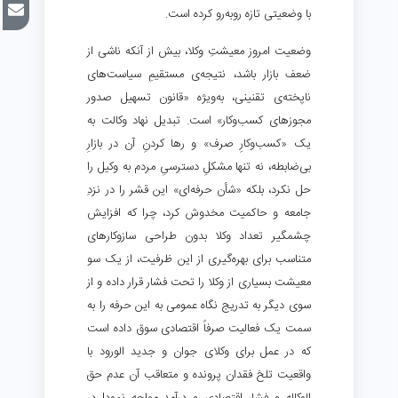
با وضعیتی تازه روبه‌رو کرده است.
وضعیت امروز معیشتِ وکلا، بیش از آنکه ناشی از
ضعف بازار باشد، نتیجه‌ی مستقیمِ سیاست‌های
ناپخته‌ی تقنینی، به‌ویژه «قانون تسهیل صدور
مجوزهای کسب‌وکار» است. تبدیل نهاد وکالت به
یک «کسب‌وکارِ صرف» و رها کردنِ آن در بازارِ
بی‌ضابطه، نه تنها مشکلِ دسترسیِ مردم به وکیل را
حل نکرد، بلکه «شأن حرفه‌ای» این قشر را در نزدِ
جامعه و حاکمیت مخدوش کرد، چرا که افزایش
چشمگیر تعداد وکلا بدون طراحی سازوکارهای
متناسب برای بهره‌گیری از این ظرفیت، از یک سو
معیشت بسیاری از وکلا را تحت فشار قرار داده و از
سوی دیگر به تدریج نگاه عمومی به این حرفه را به
سمت یک فعالیت صرفاً اقتصادی سوق داده است
که در عمل برای وکلای جوان و جدید الورود با
واقعیت تلخ فقدان پرونده و متعاقب آن عدم حق