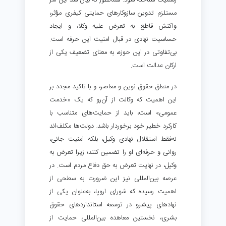
رسمیت شناخته شود. همانطور که بیان شد این امر
مستلزم تدوین سازوکارهای حمایتی کیفری مؤثر،
واکنش قاطع به تعرض علیه وکلا، و ایجاد
حساسیت نهادی در قبال امنیت این حرفه است.
بی‌تفاوتی در این حوزه، به معنای تضعیف یکی از
ارکان عدالت است.
در منطق حقوق نوین و معاصر، و با تاکید مجدد بر
این اهمیت که وکالت از آن‌رو که یک «خدمت
عمومی» است، باید از حمایت‌های متناسب با
کارکرد خطیر خود برخوردار باشد. دولت‌ها مکلف‌اند
نه‌فقط استقلال نهادی وکیل، بلکه امنیت جانی،
روانی و حرفه‌ای او را تضمین کنند؛ زیرا تعرض به
وکیل، در نهایت تعرض به حق دفاع مردم است. در
عرصه بین‌المللی نیز این ضرورت به سطحی از
اهمیت رسیده که شورای اروپا، به‌عنوان یکی از
نهادهای پیشرو در توسعه استانداردهای حقوق
بشری، نخستین معاهده بین‌المللی حمایت از