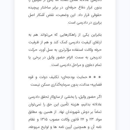
دادرسی عادلانه سخن گفت، اما یکی از طرفین را
بدون ابزار دفاع حرفه‌ای در برابر ساختار پیچیده
حقوقی قرار داد. این وضعیت، نقض آشکار اصل
برابری در دادرسی است.
بنابراین یکی از راهکارهایی که می‌تواند هم به
ارتقای کیفیت دادرسی کمک کند و هم از ظرفیت
حرفه وکالت استفاده مؤثر‌تری به عمل آورد، حرکت
تدریجی به سمت الزام حضور وکیل در برخی یا
تمام دعاوی و مراحل دادرسی است.
🔹🔹🔹حمایت بودجه‌ای؛ تکلیف دولت و قوه
قضاییه؛ عدالت، بدون سرمایه‌گذاری ممکن نیست
اگر حضور وکیل، را بخشی از سازوکارِ تحقق دادرسی
عادلانه بدانیم، هزینه تأمین این حق را نمی‌توان
تماماً بر دوش شهروندان نهاد. از همین رو، مطابق
مواد ۲۳ و ۲۴ قانون وکالت مصوب ۱۳۱۵ و نظام
نامه آن و همچنین آیین نامه ها و لوایح مربوطه،