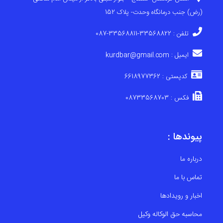
(رض) جنب درمانگاه وحدت- پلاک 152
تلفن : 33568822-33568811-087
ایمیل : kurdbar@gmail.com
کدپستی : 6618977362
فکس : 08733568703
پیوندها :
درباره ما
تماس با ما
اخبار و رویدادها
محاسبه حق الوکاله وکیل