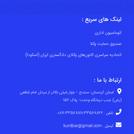
لینک های سریع :
اتوماسیون اداری
صندوق حمایت وکلا
اتحادیه سراسری کانون‌های وکلای دادگستری ایران (اسکودا)
ارتباط با ما :
استان کردستان- سنندج – بلوار شبلی بالاتر از میدان امام شافعی
(رض) جنب درمانگاه وحدت- پلاک 152
تلفن : 33568822-33568811-087
ایمیل : kurdbar@gmail.com