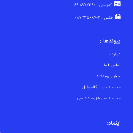
کدپستی : 6618977362
فکس : 08733568703
پیوندها :
درباره ما
تماس با ما
اخبار و رویدادها
محاسبه حق الوکاله وکیل
محاسبه تمبر هزینه دادرسی
اینماد: