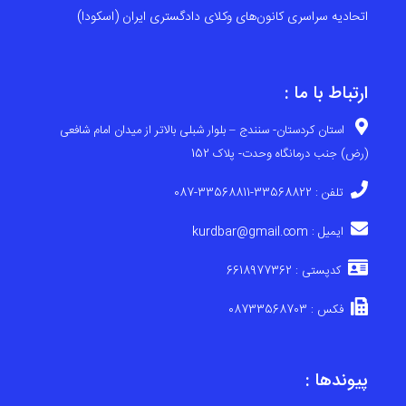
اتحادیه سراسری کانون‌های وکلای دادگستری ایران (اسکودا)
ارتباط با ما :
استان کردستان- سنندج – بلوار شبلی بالاتر از میدان امام شافعی
(رض) جنب درمانگاه وحدت- پلاک 152
تلفن : 33568822-33568811-087
ایمیل : kurdbar@gmail.com
کدپستی : 6618977362
فکس : 08733568703
پیوندها :