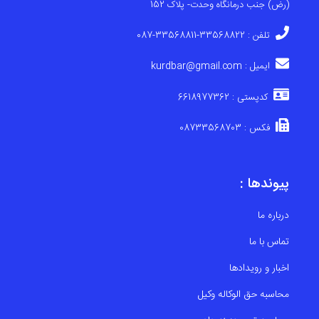
(رض) جنب درمانگاه وحدت- پلاک 152
تلفن : 33568822-33568811-087
ایمیل : kurdbar@gmail.com
کدپستی : 6618977362
فکس : 08733568703
پیوندها :
درباره ما
تماس با ما
اخبار و رویدادها
محاسبه حق الوکاله وکیل