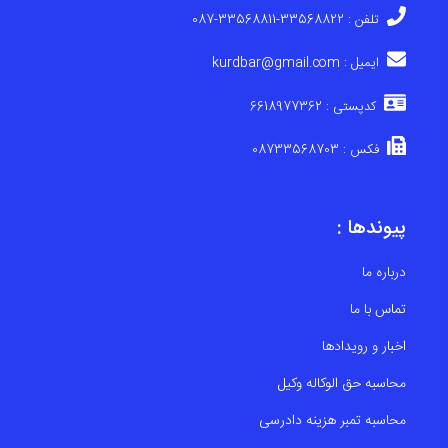
تلفن : 33568822-33568811-087
ایمیل : kurdbar@gmail.com
کدپستی : 6618977362
فکس : 08733568703
پیوندها :
درباره ما
تماس با ما
اخبار و رویدادها
محاسبه حق الوکاله وکیل
محاسبه تمبر هزینه دادرسی