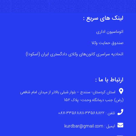
لینک های سریع :
اتوماسیون اداری
صندوق حمایت وکلا
اتحادیه سراسری کانون‌های وکلای دادگستری ایران (اسکودا)
ارتباط با ما :
استان کردستان- سنندج – بلوار شبلی بالاتر از میدان امام شافعی
(رض) جنب درمانگاه وحدت- پلاک 152
تلفن : 33568822-33568811-087
ایمیل : kurdbar@gmail.com