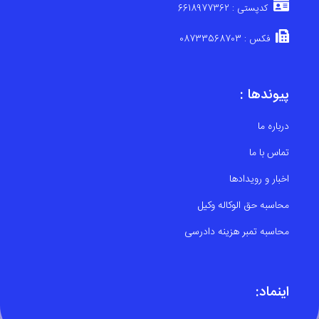
کدپستی : 6618977362
فکس : 08733568703
پیوندها :
درباره ما
تماس با ما
اخبار و رویدادها
محاسبه حق الوکاله وکیل
محاسبه تمبر هزینه دادرسی
اینماد: