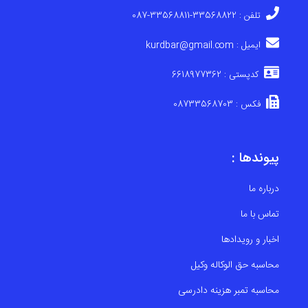
تلفن : 33568822-33568811-087
ایمیل : kurdbar@gmail.com
کدپستی : 6618977362
فکس : 08733568703
پیوندها :
درباره ما
تماس با ما
اخبار و رویدادها
محاسبه حق الوکاله وکیل
محاسبه تمبر هزینه دادرسی