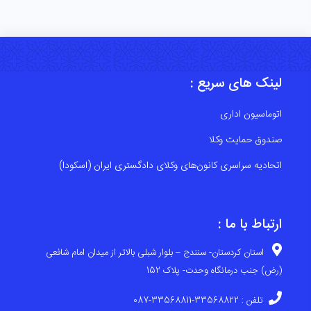
لینک های سریع :
اتوماسیون اداری
صندوق حمایت وکلا
اتحادیه سراسری کانون‌های وکلای دادگستری ایران (اسکودا)
ارتباط با ما :
استان کردستان- سنندج – بلوار شبلی بالاتر از میدان امام شافعی
(رض) جنب درمانگاه وحدت- پلاک 152
تلفن : 33568822-33568811-087