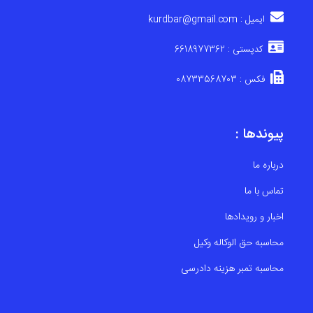
ایمیل : kurdbar@gmail.com
کدپستی : 6618977362
فکس : 08733568703
پیوندها :
درباره ما
تماس با ما
اخبار و رویدادها
محاسبه حق الوکاله وکیل
محاسبه تمبر هزینه دادرسی