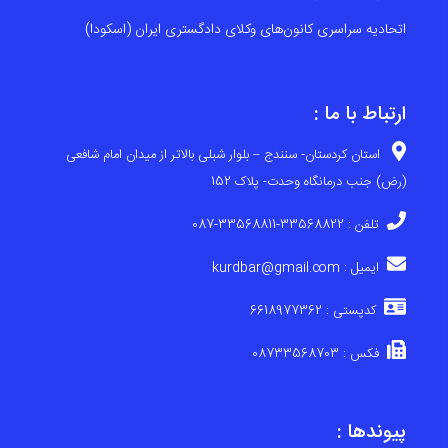
اتحادیه سراسری کانون‌های وکلای دادگستری ایران (اسکودا)
ارتباط با ما :
استان کردستان- سنندج – بلوار شبلی بالاتر از میدان امام شافعی
(رض) جنب درمانگاه وحدت- پلاک 152
تلفن : 33568822-33568811-087
ایمیل : kurdbar@gmail.com
کدپستی : 6618977362
فکس : 08733568703
پیوندها :