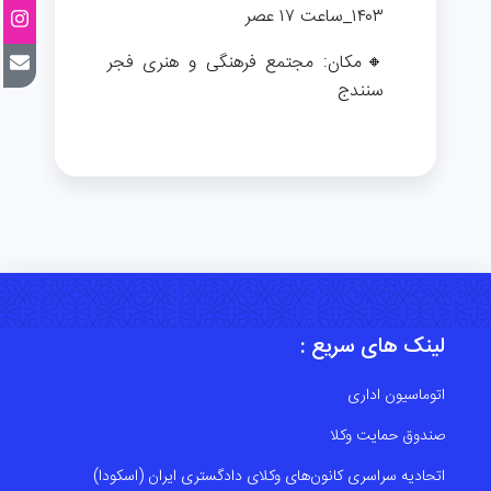
۱۴۰۳_ساعت ۱۷ عصر
🔸مکان: مجتمع فرهنگی و هنری فجر
سنندج
لینک های سریع :
اتوماسیون اداری
صندوق حمایت وکلا
اتحادیه سراسری کانون‌های وکلای دادگستری ایران (اسکودا)