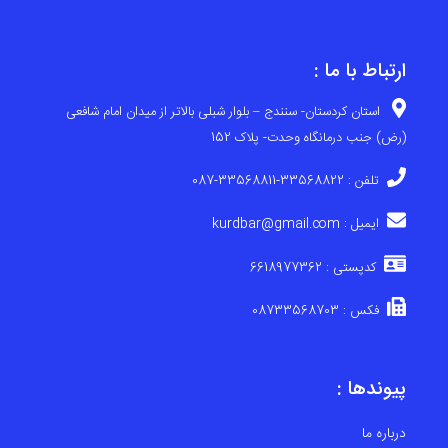
ارتباط با ما :
استان کردستان- سنندج – بلوار شبلی بالاتر از میدان امام شافعی
(رض) جنب درمانگاه وحدت- پلاک 152
تلفن : 33568822-33568811-087
ایمیل : kurdbar@gmail.com
کدپستی : 6618977362
فکس : 08733568703
پیوندها :
درباره ما