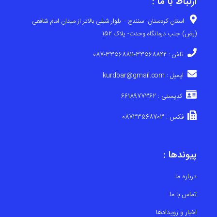
ارتباط با ما :
استان کردستان- سنندج – بلوار شبلی بالاتر از میدان امام شافعی
(رض) جنب درمانگاه وحدت- پلاک 152
تلفن : 33568822-33568811-087
ایمیل : kurdbar@gmail.com
کدپستی : 6618977362
فکس : 08733568703
پیوندها :
درباره ما
تماس با ما
اخبار و رویدادها