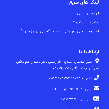
لینک های سریع :
اتوماسیون اداری
صندوق حمایت وکلا
اتحادیه سراسری کانون‌های وکلای دادگستری ایران (اسکودا)
ارتباط با ما :
استان کردستان- سنندج – بلوار شبلی بالاتر از میدان امام شافعی
(رض) جنب درمانگاه وحدت- پلاک 152
تلفن : 33568822-33568811-087
ایمیل : kurdbar@gmail.com
کدپستی : 6618977362